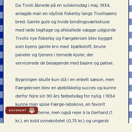
Da Tivoli åbnede på en solskinsdag i maj, 1934,
anlagde man en idyllisk fiskerby langs Tivolisøens
bred. Gamle gule og hvide bindingsværkshuse
med røde tegltage og afskallede vægge udgjorde
Tivolis nye fiskerby og Færgekroen blev bygget
som byens gamle kro med bjælkeloft, brune
paneler og tjenere i ternede kjoler, der
servicerede de besøgende med bajere og pølser.
Bygningen skulle kun stå i en enkelt sæson, men
Færgekroen blev en øjeblikkelig succes og kunne
derfor fejre sin 90 års fødselsdag for nylig. I 1934
kunne man spise Færge-labskovs, en favorit
GAVEKORT
blandt gæsterne, men også rejer à la Gerhard (1
kr.), en kold svinekotelet (0,75 kr.) og ungarsk
gullasch. Efter mange års tjeneste i Tivoli blev